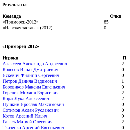
Результаты
Команда
Очки
«Приморец-2012»
85
«Невская застава» (2012)
0
«Приморец-2012»
Игроки
П
Алексеев Александр Андреевич
2
Колесов Игнат Дмитриевич
0
Яскевич Филипп Сергеевич
0
Петров Данила Вадимович
1
Боровиков Максим Евгеньевич
0
Горелик Михаил Борисович
2
Корж Лука Алексеевич
2
Пушкин Ярослав Максимович
0
Сотимов Аслан Русланович
0
Котов Арсений Ильич
0
Галась Матвей Олегович
2
Ткаченко Арсений Евгеньевич
0