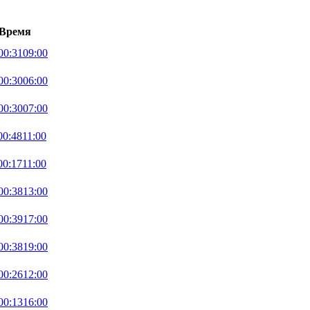
Время
00:31
09:00
00:30
06:00
00:30
07:00
00:48
11:00
00:17
11:00
00:38
13:00
00:39
17:00
00:38
19:00
00:26
12:00
00:13
16:00