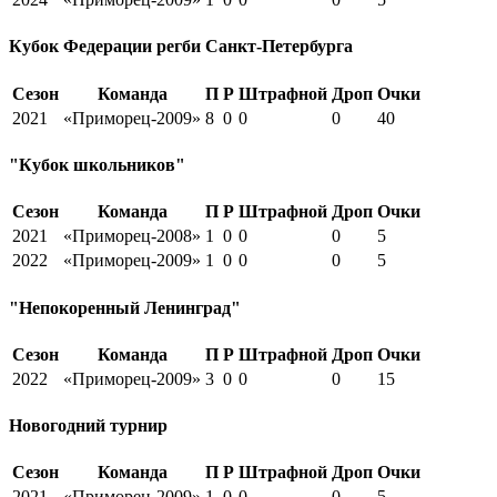
Кубок Федерации регби Санкт-Петербурга
Сезон
Команда
П
Р
Штрафной
Дроп
Очки
2021
«Приморец-2009»
8
0
0
0
40
"Кубок школьников"
Сезон
Команда
П
Р
Штрафной
Дроп
Очки
2021
«Приморец-2008»
1
0
0
0
5
2022
«Приморец-2009»
1
0
0
0
5
"Непокоренный Ленинград"
Сезон
Команда
П
Р
Штрафной
Дроп
Очки
2022
«Приморец-2009»
3
0
0
0
15
Новогодний турнир
Сезон
Команда
П
Р
Штрафной
Дроп
Очки
2021
«Приморец-2009»
1
0
0
0
5