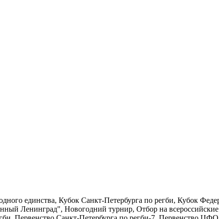
одного единства, Кубок Санкт-Петербурга по регби, Кубок Фед
енный Ленинград", Новогодний турнир, Отбор на всероссийские
гби, Первенство Санкт-Петербурга по регби-7, Первенство ЦФ