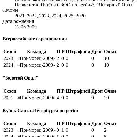
Первенство ЦФО и СЗФО по регби-7, "Янтарный Овал", 
Сезоны
2021, 2022, 2023, 2024, 2025, 2020
Дата рождения
12.06.2009
Всероссийские соревнования
Сезон
Команда
П
Р
Штрафной
Дроп
Очки
2023
«Приморец-2009»
2
0
0
0
10
2024
«Приморец-2009»
2
0
0
0
10
"Золотой Овал"
Сезон
Команда
П
Р
Штрафной
Дроп
Очки
2021
«Приморец-2009»
4
0
0
0
20
Кубок Санкт-Петербурга по регби
Сезон
Команда
П
Р
Штрафной
Дроп
Очки
2023
«Приморец-2009»
0
1
0
0
2
2024
«Приморец-2009»
1
0
0
0
5