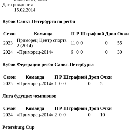
Дата рождения
15.02.2014
Кубок Санкт-Петербурга по регби
Сезон
Команда
П
Р
Штрафной
Дроп
Очки
Приморец-Центр спорта
2023
11
0
0
0
55
2 (2014)
2024
«Приморец-2014»
6
0
0
0
30
Кубок Федерации регби Санкт-Петербурга
Сезон
Команда
П
Р
Штрафной
Дроп
Очки
2025
«Приморец-2014»
1
0
0
0
5
Лига будущих чемпионов
Сезон
Команда
П
Р
Штрафной
Дроп
Очки
2024
«Приморец-2014»
2
0
0
0
10
Petersburg Cup