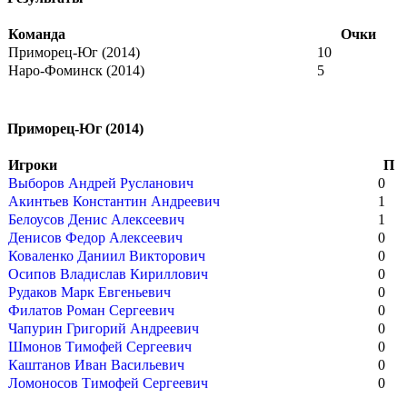
Команда
Очки
Приморец-Юг (2014)
10
Наро-Фоминск (2014)
5
Приморец-Юг (2014)
Игроки
П
Выборов Андрей Русланович
0
Акинтьев Константин Андреевич
1
Белоусов Денис Алексеевич
1
Денисов Федор Алексеевич
0
Коваленко Даниил Викторович
0
Осипов Владислав Кириллович
0
Рудаков Марк Евгеньевич
0
Филатов Роман Сергеевич
0
Чапурин Григорий Андреевич
0
Шмонов Тимофей Сергеевич
0
Каштанов Иван Васильевич
0
Ломоносов Тимофей Сергеевич
0