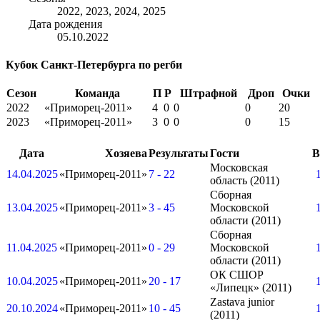
2022, 2023, 2024, 2025
Дата рождения
05.10.2022
Кубок Санкт-Петербурга по регби
Сезон
Команда
П
Р
Штрафной
Дроп
Очки
2022
«Приморец-2011»
4
0
0
0
20
2023
«Приморец-2011»
3
0
0
0
15
Дата
Хозяева
Результаты
Гости
В
Московская
14.04.2025
«Приморец-2011»
7 - 22
область (2011)
Сборная
13.04.2025
«Приморец-2011»
3 - 45
Московской
области (2011)
Сборная
11.04.2025
«Приморец-2011»
0 - 29
Московской
области (2011)
ОК СШОР
10.04.2025
«Приморец-2011»
20 - 17
«Липецк» (2011)
Zastava junior
20.10.2024
«Приморец-2011»
10 - 45
(2011)