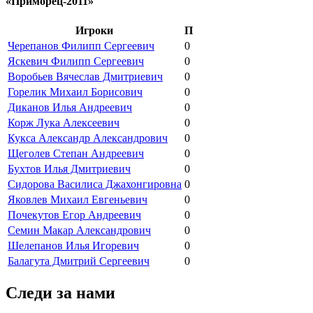
«Приморец-2011»
Игроки
П
Черепанов Филипп Сергеевич
0
Яскевич Филипп Сергеевич
0
Воробьев Вячеслав Дмитриевич
0
Горелик Михаил Борисович
0
Диканов Илья Андреевич
0
Корж Лука Алексеевич
0
Кукса Александр Александрович
0
Щеголев Степан Андреевич
0
Бухтов Илья Дмитриевич
0
Сидорова Василиса Джахонгировна
0
Яковлев Михаил Евгеньевич
0
Почекутов Егор Андреевич
0
Семин Макар Александрович
0
Шелепанов Илья Игоревич
0
Балагута Дмитрий Сергеевич
0
Следи за нами